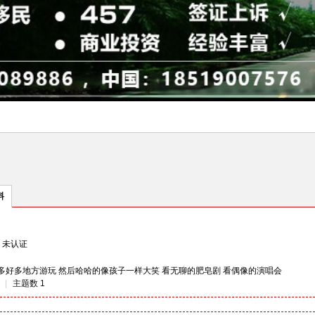
料
未认证
多好多地方游玩 然后哈哈的像孩子一样大笑 看无聊的肥皂剧 看偶像的演唱会
|
主题数 1