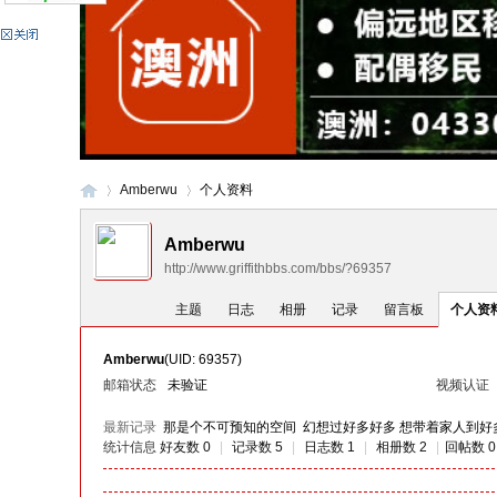
Amberwu
个人资料
Amberwu
http://www.griffithbbs.com/bbs/?69357
格
›
›
主题
日志
相册
记录
留言板
个人资
Amberwu
(UID: 69357)
邮箱状态
未验证
视频认证
最新记录
那是个不可预知的空间 幻想过好多好多 想带着家人到好
统计信息
好友数 0
|
记录数 5
|
日志数 1
|
相册数 2
|
回帖数 0