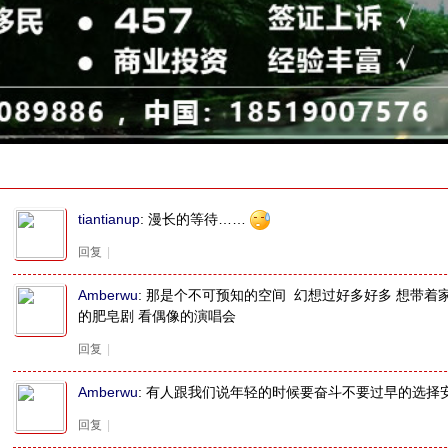
tiantianup
:
漫长的等待……
回复
|
Amberwu
:
那是个不可预知的空间 幻想过好多好多 想带着
的肥皂剧 看偶像的演唱会
回复
|
Amberwu
:
有人跟我们说年轻的时候要奋斗不要过早的选择
回复
|