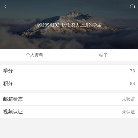
点击重新加载
jy02354102 Lv.1 努力上进的学生
个人资料
帖子
学分
73
积分
83
邮箱状态
未验证
视频认证
未认证